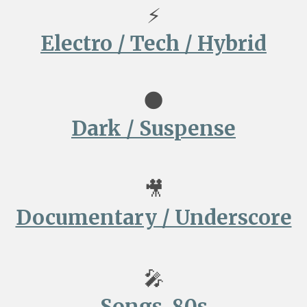
⚡
Electro / Tech / Hybrid
🌑
Dark / Suspense
🎥
Documentary / Underscore
🎤
Songs 80s