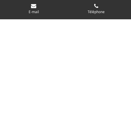
E-mail
Téléphone
Contact
Tél: 06.60.93.74.22
saubertmusic@gmail.com
“SAUBERTMUSIC a su répondre à mes
attentes en créant une ambiance
musicale parfaite pour mon
documentaire sur l'Abbé Pierre. Merci.”